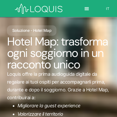
EN
IT
ES
Soluzione - Hotel Map
Hotel Map: trasforma
ogni soggiorno in un
racconto unico
Loquis offre la prima audioguida digitale da
regalare ai tuoi ospiti per accompagnarli prima,
durante e dopo il soggiorno. Grazie a Hotel Map,
contribuirai a:
Migliorare la guest experience
Valorizzare il territorio