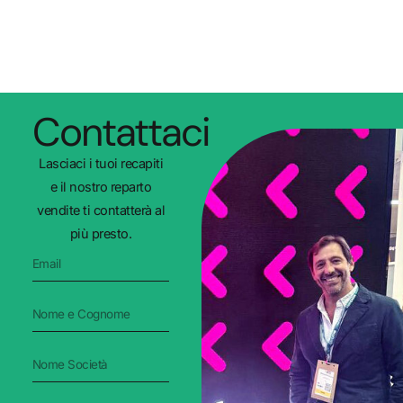
Contattaci
Lasciaci i tuoi recapiti
e il nostro reparto
vendite ti contatterà al
più presto.